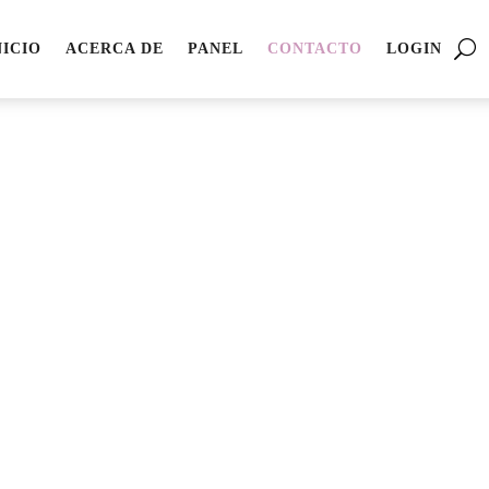
NICIO
ACERCA DE
PANEL
CONTACTO
LOGIN
, casi no mandamos correos a
s valga la pena.
U