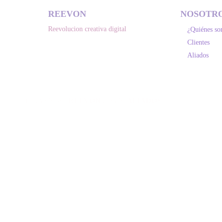
REEVON
NOSOTR
Reevolucion creativa digital
¿Quiénes s
Clientes
Aliados
Diseñado por
REEVON
usando
ALIADOS